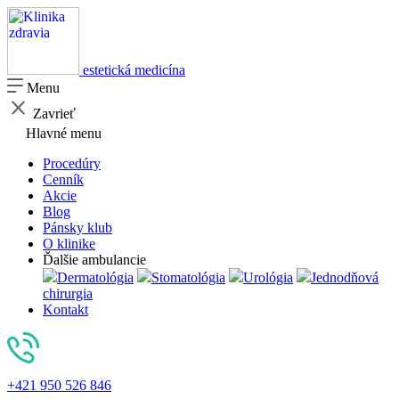
estetická medicína
Menu
Zavrieť
Hlavné menu
Procedúry
Cenník
Akcie
Blog
Pánsky klub
O klinike
Ďalšie ambulancie
Dermatológia
Stomatológia
Urológia
Jednodňová
chirurgia
Kontakt
+421 950 526 846